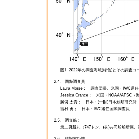
図1. 2022年の調査海域(緑色)とその調査
2.4. 国際調査員
Laura Morse； 調査団長、米国・IWC
Jessica Crance； 米国・NOAA/
勝俣 太貴； 日本・(一財)日本鯨類研究所
吉村 勇； 日本・IWC選任国際調査員
2.5. 調査船 :
第二勇新丸（747トン、(株)共同船舶所属
2.6. 総探索距離 :