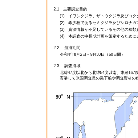
2.1 主要調査目的
(1) イワシクジラ、ザトウクジラ及びコ
(2) 希少種であるセミクジラ及びシロナ
(3) 資源情報が不足しているその他の鯨
(4) 本調査の中長期計画を策定するため
2.2. 航海期間
令和4年8月2日－9月30日（60日間）
2.3. 調査海域
北緯47度以北から北緯54度以南、東経16
寄港して米国調査員の乗下船や調査資材の