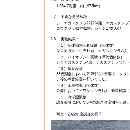
1,064.7海里（約1,972km）
2.7. 主要な発見鯨種 ：
シロナガスクジラ22群24頭、ナガスクジラ5
コウクジラ41群41頭、シャチ17群86頭
2.8. 実験結果：
（１）個体識別写真撮影（個体数）
シロナガスクジラ16頭、ナガスクジラ7頭、
（２）バイオプシー実験（採取個体数）
シロナガスクジラ4頭、ナガスクジラ4頭、
（３）鳴音録音
33観測点において212時間の音響モニタ
チ等の鳴音録音を行いました。
（４）衛星標識（個体数）
公海においてイワシクジラ1頭に衛星標識
（５）海洋漂流物
調査海域において8件の海洋漂流物を記録
写真：2022年度調査の様子