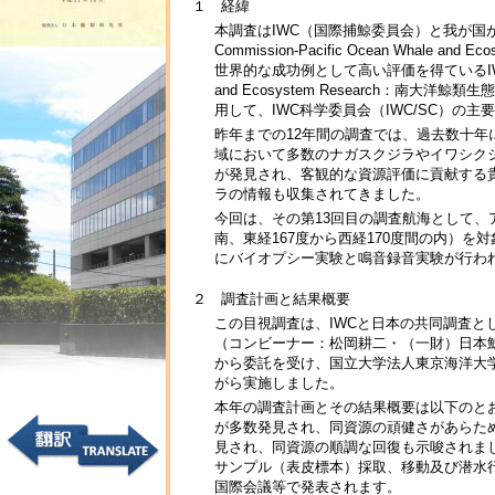
１ 経緯
本調査はIWC（国際捕鯨委員会）と我が国が共同で実施
Commission-Pacific Ocean Whal
世界的な成功例として高い評価を得ているIWCの調査計画IWC
and Ecosystem Research：南大
用して、IWC科学委員会（IWC/SC）の
昨年までの12年間の調査では、過去数十年
域において多数のナガスクジラやイワシク
が発見され、客観的な資源評価に貢献する
ラの情報も収集されてきました。
今回は、その第13回目の調査航海として、
南、東経167度から西経170度間の内）を
にバイオプシー実験と鳴音録音実験が行わ
２ 調査計画と結果概要
この目視調査は、IWCと日本の共同調査とし
（コンビーナー：松岡耕二・（一財）日本
から委託を受け、国立大学法人東京海洋大学
がら実施しました。
本年の調査計画とその結果概要は以下のと
が多数発見され、同資源の頑健さがあらた
見され、同資源の順調な回復も示唆されまし
サンプル（表皮標本）採取、移動及び潜水行
国際会議等で発表されます。