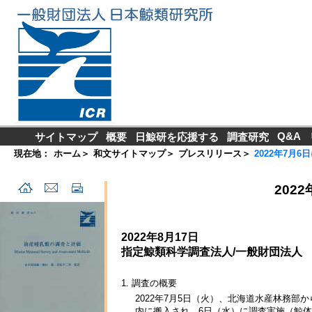
Q&A
サイトマップ
概要
日鯨研を応援する
調査研究
現在地：
ホーム
＞
和文サイトマップ
＞
プレスリリース
＞
2022年7月
202
2022年8月17日
指定鯨類科学調査法人/一般財団法人
1. 調査の概要
2022年7月5日（火）、北海道水産林務
内に搬入され、6日（水）に調査実施（鯨