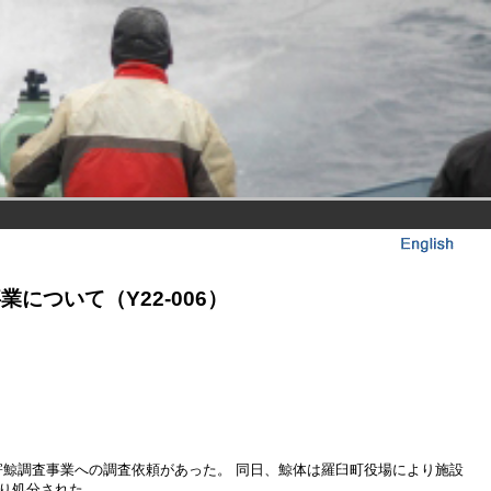
について（Y22-006）
寄鯨調査事業への調査依頼があった。 同日、鯨体は羅臼町役場により施設
り処分された。