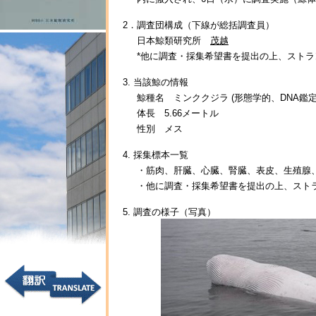
2．調査団構成（下線が総括調査員）
日本鯨類研究所
茂越
*他に調査・採集希望書を提出の上、スト
3. 当該鯨の情報
鯨種名 ミンククジラ (形態学的、DNA鑑
体長 5.66メートル
性別 メス
4. 採集標本一覧
・筋肉、肝臓、心臓、腎臓、表皮、生殖腺
・他に調査・採集希望書を提出の上、スト
5. 調査の様子（写真）