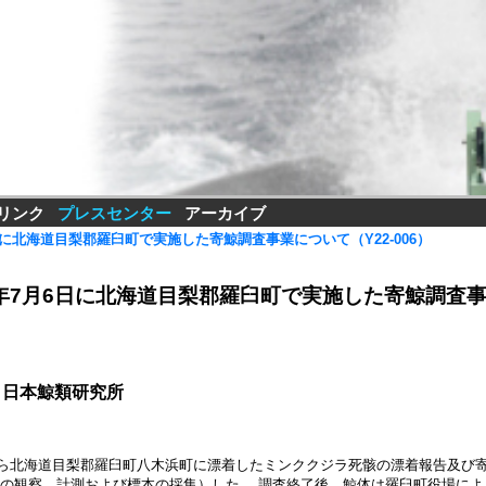
リンク
プレスセンター
アーカイブ
6日に北海道目梨郡羅臼町で実施した寄鯨調査事業について（Y22-006）
2年7月6日に北海道目梨郡羅臼町で実施した寄鯨調査事業
 日本鯨類研究所
部から北海道目梨郡羅臼町八木浜町に漂着したミンククジラ死骸の漂着報告及び
体の観察、計測および標本の採集）した。 調査終了後、鯨体は羅臼町役場によ