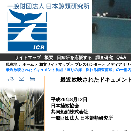
Q&A
サイトマップ
概要
日鯨研を応援する
調査研究
現在地：
ホーム
＞
和文サイトマップ
＞
プレスセンター
＞
メディアリリ
最近放映されたドキュメント番組「凍りの海 揺れる調査捕鯨」の一部
最近放映されたドキュメン
平成26年8月12日
日本捕鯨協会
共同船舶株式会社
一般財団法人 日本鯨類研究所