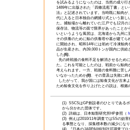
を試みるようになったのは、当然の成り行
1489年に出版された「四條流庖丁書」と
法』と記述されています。当時既に鯨肉が
代に入ると日本独自の網捕り式という新し
た。捕鯨場から離れていた江戸でも12月
保存法、物流等の面で限界があったことか
いというような風習は、北海道から九州に
その供養のために鯨の供養塔や墓が建てら
に開始され、昭和14年には初めて冷凍鯨
品が生産され、内39,000トンが国内に
した
(6)
。
先の終戦後の食料不足を解消させるために
た。これを可能としたのは、戦前から鯨肉
考えられます。一方、戦後の食料難に苦し
いなかったためか
(8)
、その普及は失敗に終
したがって、我が国には鯨食文化が古来よ
ため鯨食文化を作り上げたとの説は、根拠
(1) SSCSはGP創設者のひとりで
から分かれた団体です。
(2) 詳細は、日本鯨類研究所HP参照（
h
(3) 例えば2010/11年調査ではS
る事態となり、採集標本数の減少になり
(4) 『日本のJARPAII特別許可