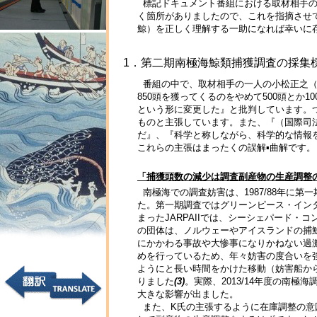
標記ドキュメント番組における取材相手の
く箇所がありましたので、これを指摘させ
鯨）を正しく理解する一助になれば幸いに
1．第二期南極海鯨類捕獲調査の採集
番組の中で、取材相手の一人の小松正之（以
850頭を獲ってくるのをやめて500頭とか
という形に変更した』と批判しています。
ものと主張しています。また、『（国際司法
だ』、『科学と称しながら、科学的な情報
これらの主張はまったくの誤解▪曲解です。
「捕獲頭数の減少は調査副産物の生産調整
南極海での調査妨害は、1987/88年に第
た。第一期調査ではグリーンピース・インタ
まったJARPAIIでは、シーシェパード・
の団体は、ノルウェーやアイスランドの捕鯨
にかかわる事故や大惨事になりかねない過
めを行っているため、年々妨害の度合いを強
ようにと長い時間をかけた移動（妨害船か
りました
(3)
。実際、2013/14年度の南
大きな影響が出ました。
また、K氏の主張するように在庫調整の意図