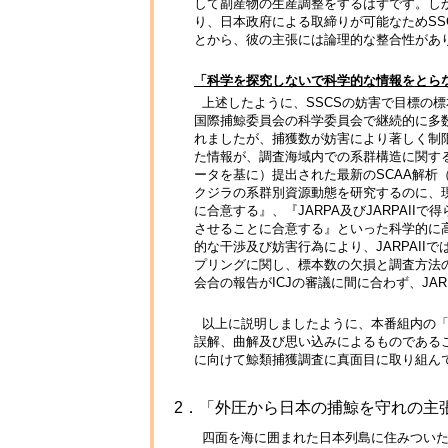
して副産物の生産調整をするはずです。し
り、日本政府による取締りが可能なためS
とから、彼の主張には論理的な整合性があ
「科学を探究しないで科学的な情報をとら
上述したように、SSCSの妨害で目標の
国際捕鯨委員会の科学委員会で継続的に多数
れましたが、捕獲数が妨害により著しく制限さ
た情報が、調査海域内での系群構造に関する我
ータを基に）提出された最新のSCAA解析（
クジラの系群別資源動態を研究するのに、
に合意する』、『JARPA及びJARPAI
させることに合意する』といった科学的に
的な干渉及び妨害行為により、JARPAII
プリングに関し、標本数の欠損と調査方法
会合の報告がICJの審議に間に合わず、JA
以上に説明しましたように、本番組内の「
誤解、曲解及び思い込みによるものである
に向けて鯨類捕獲調査に真面目に取り組ん
2．「外圧から日本の捕鯨を守れの主
四面を海に囲まれた日本列島に住みついた