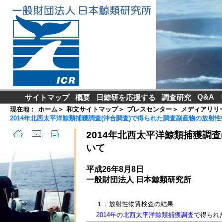
Q&A
サイトマップ
概要
日鯨研を応援する
調査研究
現在地：
ホーム
＞
和文サイトマップ
＞
プレスセンター
＞
メディアリリ
2014年北西太平洋鯨類捕獲調査(沖合調査)で得られた調査副産物の放射
2014年北西太平洋鯨類捕獲調
いて
平成26年8月8日
一般財団法人 日本鯨類研究所
１．放射性物質検査の結果
2014年の北西太平洋鯨類捕獲調査
で得られ