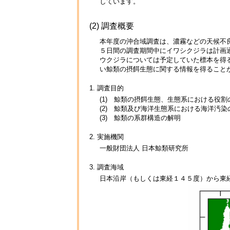
しています。
(2) 調査概要
本年度の沖合域調査は、濃霧などの天候不
５日間の調査期間中にイワシクジラは計画
ウクジラについては予定していた標本を得
い鯨類の摂餌生態に関する情報を得ること
1. 調査目的
(1) 鯨類の摂餌生態、生態系における役割
(2) 鯨類及び海洋生態系における海洋汚
(3) 鯨類の系群構造の解明
2. 実施機関
一般財団法人 日本鯨類研究所
3. 調査海域
日本沿岸（もしくは東経１４５度）から東経