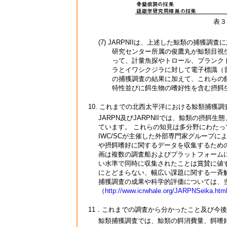
表３
(7) JARPNIIは、上述した鯨類の捕
研究センター所属の俊鷹丸が鯨類目視
って、計量魚探やトロール、プランク
ラとイワシクジラに対して電子標識（音
の捕獲調査の結果に加えて、これらの
特性並びに餌生物の嗜好性を含む摂餌
10. これまでの北西太平洋における鯨類捕獲
JARPN及びJARPNIIでは、鯨類の摂
ています。 これらの知見は多分野にわたっ
IWC/SCが主催した外部専門家グループによ
や摂餌嗜好に関するデータを収集するため
画は複数の調査船およびプラットフォーム
い水準で同時に収集されたことは賞賛に値す
にとどまらない、幅広い課題に関する一斉
捕獲調査の成果や科学的評価については、
（
http://www.icrwhale.org/JARPNSeika.h
11．これまでの調査から分かったこと及び今
鯨類捕獲調査では、鯨類の餌消費量、餌嗜