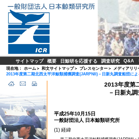
Q&A
サイトマップ
概要
日鯨研を応援する
調査研究
現在地：
ホーム
＞
和文サイトマップ
＞
プレスセンター
＞
メディアリリ
2013年度第二期北西太平洋鯨類捕獲調査(JARPNII)－日新丸調査船団
2013年度第
－日新丸調
平成25年10月15日
一般財団法人 日本鯨類研究所
(1) 経緯