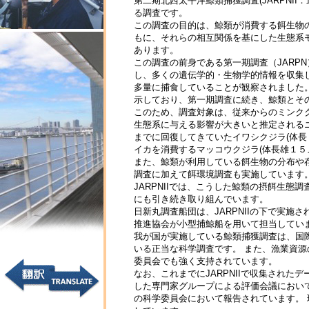
第二期北西太平洋鯨類捕獲調査(JARPNI
る調査です。
この調査の目的は、鯨類が消費する餌生物
もに、それらの相互関係を基にした生態系
あります。
この調査の前身である第一期調査（JARP
し、多くの遺伝学的・生物学的情報を収集
多量に捕食していることが観察されました
示しており、第一期調査に続き、鯨類とその
このため、調査対象は、従来からのミンクク
生態系に与える影響が大きいと推定されるニ
までに回復してきていたイワシクジラ(体長
イカを消費するマッコウクジラ(体長雄１５
また、鯨類が利用している餌生物の分布や
調査に加えて餌環境調査も実施しています
JARPNIIでは、こうした鯨類の摂餌生
にも引き続き取り組んでいます。
日新丸調査船団は、JARPNIIの下で実
推進協会が小型捕鯨船を用いて担当してい
我が国が実施している鯨類捕獲調査は、国際
いる正当な科学調査です。 また、漁業資源
委員会でも強く支持されています。
なお、これまでにJARPNIIで収集された
した専門家グループによる評価会議において
の科学委員会において報告されています。 