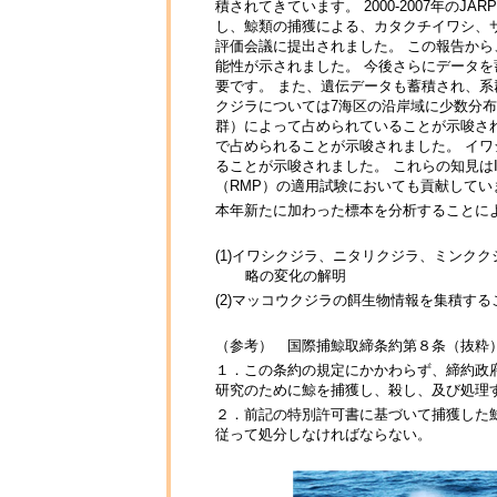
積されてきています。 2000-2007年の
し、鯨類の捕獲による、カタクチイワシ、
評価会議に提出されました。 この報告から
能性が示されました。 今後さらにデータ
要です。 また、遺伝データも蓄積され、
クジラについては7海区の沿岸域に少数分
群）によって占められていることが示唆さ
で占められることが示唆されました。 イ
ることが示唆されました。 これらの知見は
（RMP）の適用試験においても貢献してい
本年新たに加わった標本を分析することに
(1)イワシクジラ、ニタリクジラ、ミンク
略の変化の解明
(2)マッコウクジラの餌生物情報を集積す
（参考） 国際捕鯨取締条約第８条（抜粋
１．この条約の規定にかかわらず、締約政
研究のために鯨を捕獲し、殺し、及び処理
２．前記の特別許可書に基づいて捕獲した
従って処分しなければならない。