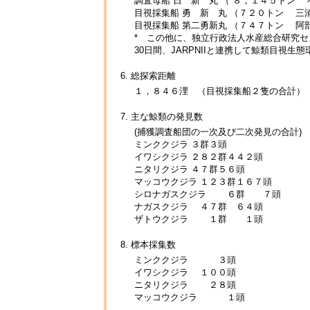
調査母船 日 新 丸 （ ８，１４５トン
目視採集船 勇 新 丸 （７２０トン 三
目視採集船 第二勇新丸 （７４７トン 阿
* この他に、独立行政法人水産総合研究セ
30日間、JARPNIIと連携して鯨類目視生
6. 総探索距離
１，８４６浬 （目視採集船２隻の合計）
7. 主な鯨類の発見数
(捕獲調査船団の一次及び二次発見の合計)
ミンククジラ ３群３頭
イワシクジラ ２８２群４４２頭
ニタリクジラ ４７群５６頭
マッコウクジラ １２３群１６７頭
シロナガスクジラ ６群 ７頭
ナガスクジラ ４７群 ６４頭
ザトウクジラ １群 １頭
8. 標本採集数
ミンククジラ ３頭
イワシクジラ １００頭
ニタリクジラ ２８頭
マッコウクジラ １頭