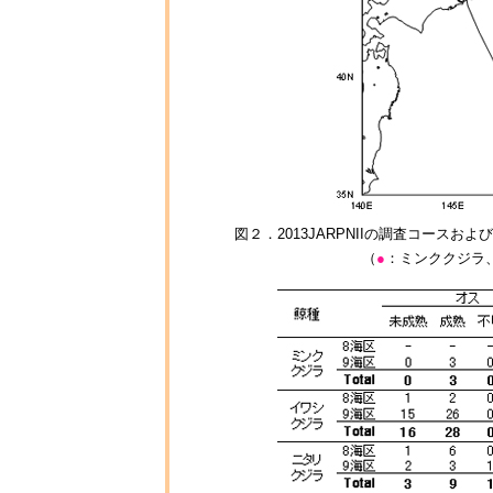
図２．2013JARPNIIの調査コー
（
●
：ミンククジラ