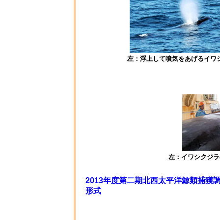
左：浮上して噴気をあげるイワ
左：イワシクジラ
2013年度第二期北西太平洋鯨類捕獲調
形式