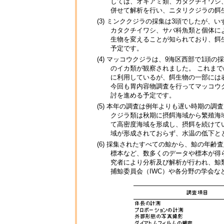
しては、オキアミ類、カタクチイワシ
併せて解析を行い、ニタリクジラの餌
(3) ミンククジラの採集は3頭でしたが
カタクチイワシ、サバ科魚類と個体に
生物を変えることが知られており、餌
予定です。
(4) マッコウクジラは、9海区西部で1
のイカ類が観察されました。 これま
に利用しているが、餌生物の一部には
今回も胃内容物調査を行ってマッコウ
討を進める予定です。
(5) 本年の調査は例年よりも遅い時期の
クジラ類は秋期に摂餌海域から繁殖海
て高密度海域を形成し、摂餌を続けて
域が形成されておらず、水温の低下と
(6) 採集されたすべての鯨から、鯨の年
標本など、数多くのデータや標本が得
究者により分析及び解析が行われ、鯨
捕鯨委員会（IWC）や各分野の学会な