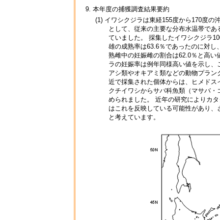
9. 本年度の捕獲調査結果要約
(1) イワシクジラは東経155度から17
として、従来の主要な分布水温帯である
ていました。 採集したイワシクジラ1
雄の成熟率は63.6％であったのに対し
熟雌中の妊娠雌の割合は62.0％と高
ラの妊娠率は例年同様高い値を示し、
アシ類やオキアミ類などの動物プラン
近で採集された個体からは、ヒメドス
クチイワシからサバ科魚類（マサバ・
められました。 近年の研究によりカ
はこれを反映している可能性があり、
と考えています。