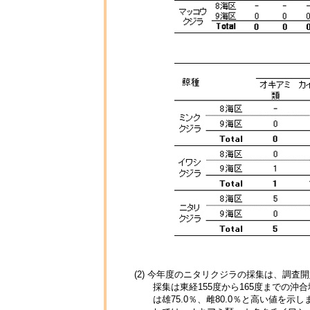
(2) 今年度のニタリクジラの採集は、調
採集は東経155度から165度までの沖
は雄75.0％、雌80.0％と高い値を示