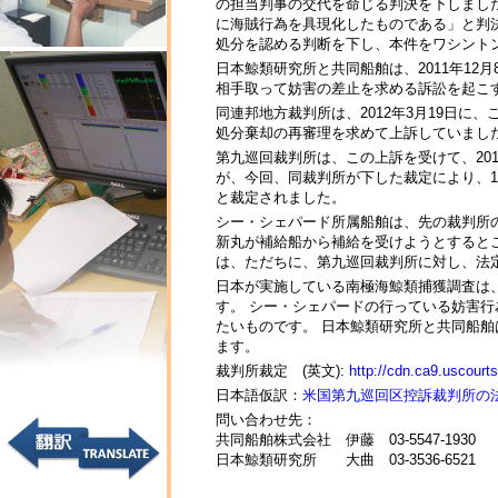
の担当判事の交代を命じる判決を下しまし
に海賊行為を具現化したものである」と判
処分を認める判断を下し、本件をワシント
日本鯨類研究所と共同船舶は、2011年1
相手取って妨害の差止を求める訴訟を起こ
同連邦地方裁判所は、2012年3月19日
処分棄却の再審理を求めて上訴していまし
第九巡回裁判所は、この上訴を受けて、20
が、今回、同裁判所が下した裁定により、1
と裁定されました。
シー・シェパード所属船舶は、先の裁判所の
新丸が補給船から補給を受けようとすると
は、ただちに、第九巡回裁判所に対し、法
日本が実施している南極海鯨類捕獲調査は
す。 シー・シェパードの行っている妨害
たいものです。 日本鯨類研究所と共同船
ます。
裁判所裁定 (英文):
http://cdn.ca9.uscourt
日本語仮訳：
米国第九巡回区控訴裁判所の法
問い合わせ先：
共同船舶株式会社 伊藤 03-5547-1930
日本鯨類研究所 大曲 03-3536-6521