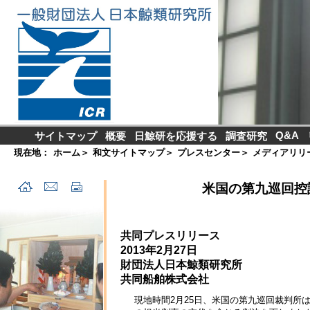
Q&A
サイトマップ
概要
日鯨研を応援する
調査研究
現在地：
ホーム
＞
和文サイトマップ
＞
プレスセンター
＞
メディアリリ
米国の第九巡回控
共同プレスリリース
2013年2月27日
財団法人日本鯨類研究所
共同船舶株式会社
現地時間2月25日、米国の第九巡回裁判所