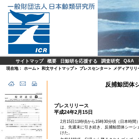
Q&A
サイトマップ
概要
日鯨研を応援する
調査研究
現在地：
ホーム
＞
和文サイトマップ
＞
プレスセンター
＞
メディアリリ
反捕鯨団体
プレスリリース
平成24年2月15日
2月15日11時頃から15時30分頃（日本時
は、先週末に引き続き、反捕鯨団体シーシェ
けた。