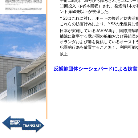
午前11時頃、SI号から降ろされたゴムボ
11回投入（内9本回収）され、発煙筒1本
ント弾50発以上が被弾した。
YS3はこれに対し、ボートの接近と妨害
これらの妨害行為により、YS3の乗組員
日本が実施しているJARPAIIは、国際捕
捕鯨に従事する我が国の船舶および乗組員の
オランダおよび港を提供しているオースト
犯罪的行為を放置すること無く、利用可能
以上
反捕鯨団体シーシェパードによる妨害活