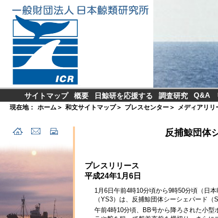
Q&A
サイトマップ
概要
日鯨研を応援する
調査研究
現在地：
ホーム
＞
和文サイトマップ
＞
プレスセンター
＞
メディアリリ
反捕鯨団体
プレスリリース
平成24年1月6日
1月6日午前4時10分頃から9時50分頃（
（YS3）は、反捕鯨団体シーシェパード（
午前4時10分頃、BB号から降ろされた小型