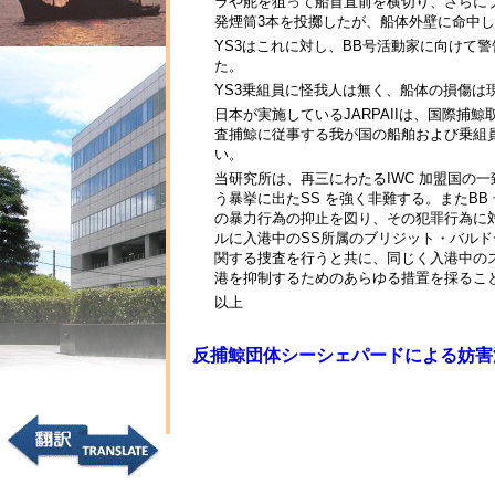
ラや舵を狙って船首直前を横切り、さらに
発煙筒3本を投擲したが、船体外壁に命中
YS3はこれに対し、BB号活動家に向けて
た。
YS3乗組員に怪我人は無く、船体の損傷は
日本が実施しているJARPAIIは、国際
査捕鯨に従事する我が国の船舶および乗組
い。
当研究所は、再三にわたるIWC 加盟国の一
う暴挙に出たSS を強く非難する。またB
の暴力行為の抑止を図り、その犯罪行為に
ルに入港中のSS所属のブリジット・バル
関する捜査を行うと共に、同じく入港中の
港を抑制するためのあらゆる措置を採るこ
以上
反捕鯨団体シーシェパードによる妨害活