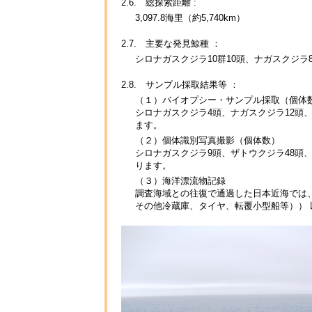
2.6. 総探索距離 :
3,097.8海里（約5,740km）
2.7. 主要な発見鯨種 ：
シロナガスクジラ10群10頭、ナガスクジラ82
2.8. サンプル採取結果等 ：
（１）バイオプシー・サンプル採取（個体
シロナガスクジラ4頭、ナガスクジラ12頭
ます。
（２）個体識別写真撮影（個体数）
シロナガスクジラ9頭、ザトウクジラ48頭
ります。
（３）海洋漂流物記録
調査海域との往復で通過した日本近海では、
その他冷蔵庫、タイヤ、転覆小型船等）） 