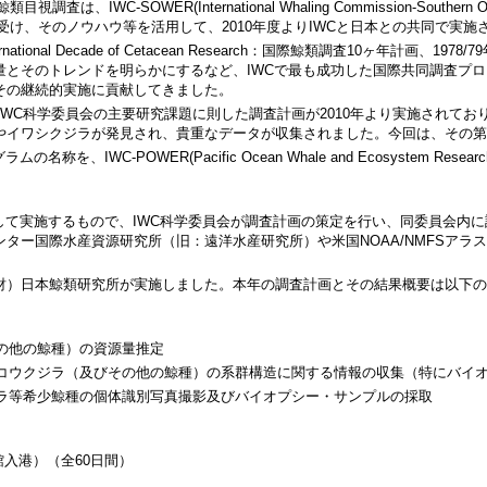
WC-SOWER(International Whaling Commission-Southern Oc
終了を受け、そのノウハウ等を活用して、2010年度よりIWCと日本との共同で実
rnational Decade of Cetacean Research：国際鯨類調査10ヶ年計
量とそのトレンドを明らかにするなど、IWCで最も成功した国際共同調査プ
その継続的実施に貢献してきました。
、IWC科学委員会の主要研究課題に則した調査計画が2010年より実施され
やイワシクジラが発見され、貴重なデータが収集されました。今回は、その第
称を、IWC-POWER(Pacific Ocean Whale and Ecosystem
して実施するもので、IWC科学委員会が調査計画の策定を行い、同委員会内に
ター国際水産資源研究所（旧：遠洋水産研究所）や米国NOAA/NMFSア
財）日本鯨類研究所が実施しました。本年の調査計画とその結果概要は以下の
その他の鯨種）の資源量推定
ッコウクジラ（及びその他の鯨種）の系群構造に関する情報の収集（特にバイ
ジラ等希少鯨種の個体識別写真撮影及びバイオプシー・サンプルの採取
函館入港）（全60日間）