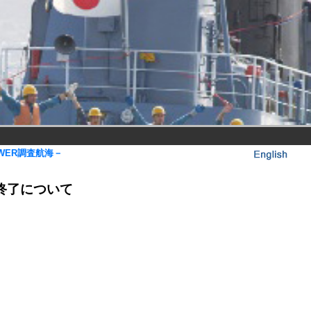
OWER調査航海－
の終了について