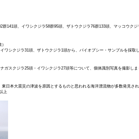
群141頭、イワシクジラ58群95頭、ザトウクジラ76群133頭、マッコウクジラ
数）
、イワシクジラ31頭、ザトウクジラ1頭から、バイオプシー・サンプルを採
、ナガスクジラ25頭・イワシクジラ27頭等について、個体識別写真を撮影し
東日本大震災の津波を原因とするものと思われる海洋漂流物が多数発見されまし
以上