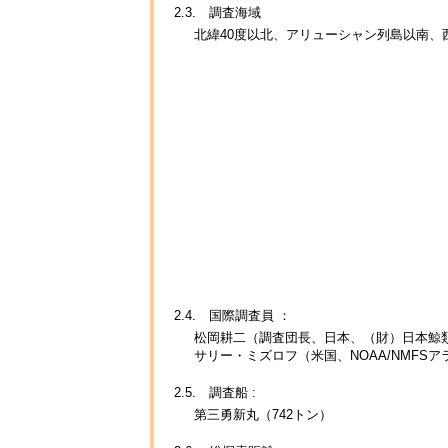
2.3. 調査海域
北緯40度以北、アリューシャン列島以南、西
2.4. 国際調査員 ：
松岡耕二（調査団長、日本、（財）日本鯨
サリー・ミズロフ（米国、NOAA/NMFS
2.5. 調査船 :
第三勇新丸（742トン）