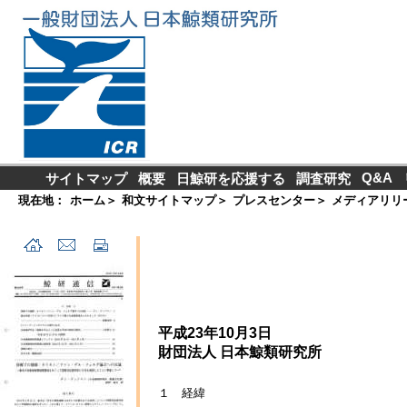
Q&A
サイトマップ
概要
日鯨研を応援する
調査研究
現在地：
ホーム
＞
和文サイトマップ
＞
プレスセンター
＞
メディアリリ
平成23年10月3日
財団法人 日本鯨類研究所
１ 経緯