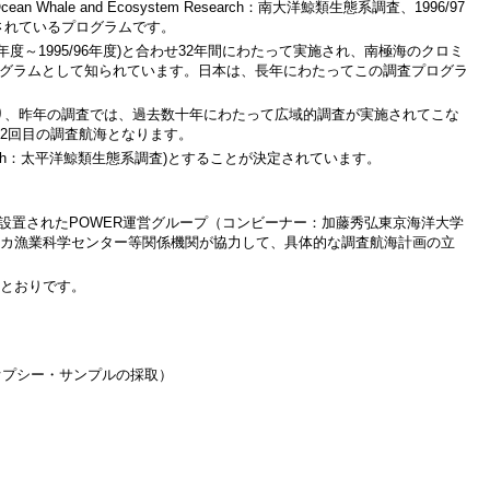
ean Whale and Ecosystem Research：南大洋鯨類生態系調査、1996/97
施されているプログラムです。
画、1978/79年度～1995/96年度)と合わせ32年間にわたって実施され、南極海のクロミ
ログラムとして知られています。日本は、長年にわたってこの調査プログラ
ており、昨年の調査では、過去数十年にわたって広域的調査が実施されてこな
2回目の調査航海となります。
 Research：太平洋鯨類生態系調査)とすることが決定されています。
設置されたPOWER運営グループ（コンビーナー：加藤秀弘東京海洋大学
ラスカ漁業科学センター等関係機関が協力して、具体的な調査航海計画の立
とおりです。
オプシー・サンプルの採取）