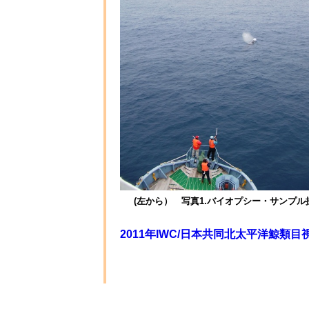
(左から） 写真1.バイオプシー・サンプ
2011年IWC/日本共同北太平洋鯨類目