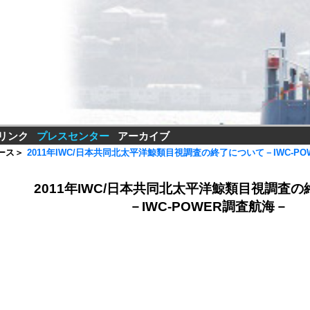
リンク
プレスセンター
アーカイブ
ース
＞
2011年IWC/日本共同北太平洋鯨類目視調査の終了について－IWC-P
2011年IWC/日本共同北太平洋鯨類目視調査
－IWC-POWER調査航海－