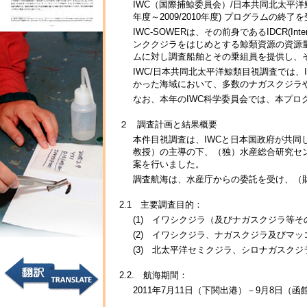
IWC（国際捕鯨委員会）/日本共同北太平洋鯨類目視調査は、I
年度～2009/2010年度) プログラムの
IWC-SOWERは、その前身であるIDCR(Inte
ンククジラをはじめとする鯨類資源の資源
ムに対し調査船舶とその乗組員を提供し、
IWC/日本共同北太平洋鯨類目視調査では
かった海域において、多数のナガスクジラ
なお、本年のIWC科学委員会では、本プログラムの名
２ 調査計画と結果概要
本件目視調査は、IWCと日本国政府が共同
教授）の主導の下、（独）水産総合研究セン
案を行いました。
調査航海は、水産庁からの委託を受け、（
2.1 主要調査目的：
(1) イワシクジラ（及びナガスクジラ等
(2) イワシクジラ、ナガスクジラ及びマ
(3) 北太平洋セミクジラ、シロナガスク
2.2. 航海期間：
2011年7月11日（下関出港）－9月8日（