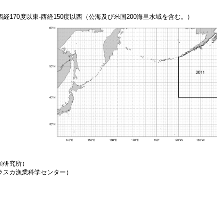
経170度以東-西経150度以西（公海及び米国200海里水域を含む。）
類研究所）
アラスカ漁業科学センター）