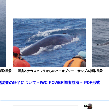
ル採取風景 写真2.ナガスクジラからのバイオプシー・サンプル採取風景 
視調査の終了について－IWC-POWER調査航海－ PDF形式