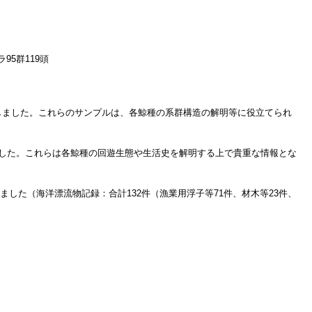
95群119頭
取しました。これらのサンプルは、各鯨種の系群構造の解明等に役立てられ
ました。これらは各鯨種の回遊生態や生活史を解明する上で貴重な情報とな
た（海洋漂流物記録：合計132件（漁業用浮子等71件、材木等23件、