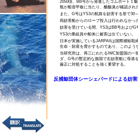
2050頃、BB号から発進したゴムボート
瓶が船首甲板に当たり、酪酸臭が確認され
また、G号はYS3の航路を妨害する形で30
両妨害船からのロープ投入は行われなかっ
妨害を受けている間、YS3はBB号および
YS3の乗組員や船体に被害は出ていない。
日本が実施しているJARPAIIは国際捕
生命・財産を脅かすものであり、このよう
当研究所は、再三にわたるIWC加盟国の一
ダ、G号の暫定的な旗国で右妨害船に母港
厳正に対処することを強く要望する。
反捕鯨団体シーシェパードによる妨害活