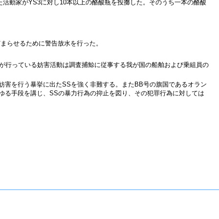
た活動家がYS3に対し10本以上の酪酸瓶を投擲した。そのうち一本の酪酸
どまらせるために警告放水を行った。
ードが行っている妨害活動は調査捕鯨に従事する我が国の船舶および乗組員の
な妨害を行う暴挙に出たSSを強く非難する。またBB号の旗国であるオラン
ゆる手段を講じ、SSの暴力行為の抑止を図り、その犯罪行為に対しては