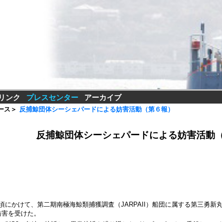
リンク
プレスセンター
アーカイブ
ース
＞
反捕鯨団体シーシェパードによる妨害活動（第６報）
反捕鯨団体シーシェパードによる妨害活動
0分頃にかけて、第二期南極海鯨類捕獲調査（JARPAII）船団に属する第三勇
妨害を受けた。