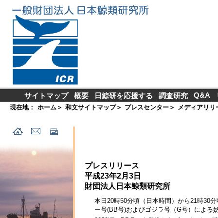
Q&A
サイトマップ
概要
日鯨研を応援する
調査研究
現在地：
ホーム
＞
和文サイトマップ
＞
プレスセンター
＞
メディアリリ
プレスリリース
平成23年2月3日
財団法人日本鯨類研究所
本日20時50分頃（日本時間）から21時3
ー号(BB号)およびゴジラ号（G号）による