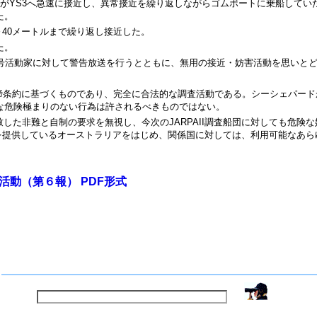
１艇がYS3へ急速に接近し、異常接近を繰り返しながらゴムボートに乗船してい
た。
～40メートルまで繰り返し接近した。
た。
G号活動家に対して警告放送を行うとともに、無用の接近・妨害活動を思いと
鯨取締条約に基づくものであり、完全に合法的な調査活動である。シーシェパ
な危険極まりのない行為は許されるべきものではない。
致した非難と自制の要求を無視し、今次のJARPAII調査船団に対しても危険
を提供しているオーストラリアをはじめ、関係国に対しては、利用可能なあら
動（第６報） PDF形式