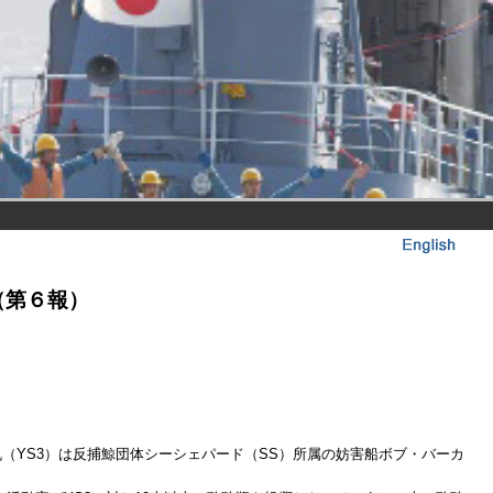
（第６報）
新丸（YS3）は反捕鯨団体シーシェパード（SS）所属の妨害船ボブ・バーカ