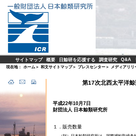
Q&A
サイトマップ
概要
日鯨研を応援する
調査研究
現在地：
ホーム
＞
和文サイトマップ
＞
プレスセンター
＞
メディアリリ
第17次北西太平洋
平成22年10月7日
財団法人 日本鯨類研究所
１．販売数量
（財）日本鯨類研究所は、国際捕鯨取締条約第