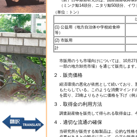
（ミンク鯨14頭分、ニタリ鯨50頭分、イ
（単位：トン）
(1) 公益用（地方自治体や学校給食枠
等）
(2) 市販用
計
市販用のうち市場向けについては、10月2
一部の地方卸売市場）を通じて販売します
２．販売価格
経済環境の悪化が依然として続いており、
もたらしている。このような消費マインド
を図り、23南よりもさらに価格を下げ（例え
３．取得金の利用方法
調査副産物を販売して得られる取得金は、
４．適切な流通の確保
当研究所が販売する鯨製品は、公的な性格
必要があるとの観点に立って、公正な販売