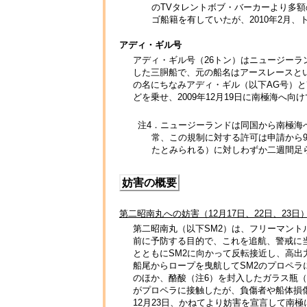
のTVタレントボブ・バーカーより多額
ゴ船籍を有していたが、2010年2月
アディ・ギル号
アディ・ギル号（26トン）はニュージーラ
した三胴船で、元の船名はアースレースとい
の名にちなみアディ・ギル（以下AG号）と
どを乗せ、2009年12月19日に南極海へ
注4．ニュージーランドは同国から南極海
常、この規制に対する許可は申請から9
たとみられる）に対しわずか二週間足
妨害の概要
第二昭南丸への妨害（12月17日、22日、23日
第二昭南丸（以下SM2）は、フリーマントル
前に予防する目的で、これを追航、警戒に当た
とともにSM2に向かって反転接近し、高出
船尾からロープを曳航してSM2のプロペラ
のほか、酪酸（注6）を封入したガラス瓶（
がプロペラに接触したが、負傷者や船体損
12月23日、かねてより妨害を宣言して南極