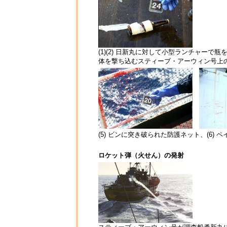
(1)(2) 日新丸に対して小型ランチャーで瓶を
体を撃ち込むスティーブ・アーウィン号上の活
(5) ビンに突き破られた防護ネット、(6)
ロケット弾（火せん）の発射