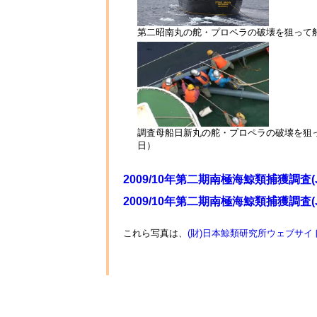
第二昭南丸の舵・プロペラの破壊を狙って船
調査母船日新丸の舵・プロペラの破壊を狙っ
日）
2009/10年第二期南極海鯨類捕獲調査(
2009/10年第二期南極海鯨類捕獲調査(
これら写真は、
(財)日本鯨類研究所ウェブサイ