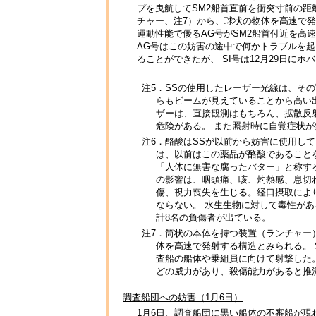
プを曳航してSM2船首直前を衝突寸前の
チャー、注7）から、球状の物体を高速で発
運動性能で優るAG号がSM2船首付近を高
AG号はこの妨害の途中で何かトラブルを起
ることができたが、 SI号は12月29日にホ
注5．SSの使用したレーザー光線は、そ
らもビームが見えていることから高い出
ザーは、直接観測はもちろん、拡散反
危険がある。 また照射時に自覚症状
注6．酪酸はSSが以前から妨害に使用し
は、以前はこの薬品が酪酸であること
「人体に無害な腐ったバター」と称するよ
の影響は、咽頭痛、咳、灼熱感、息切
傷、視力喪失を生じる。経口摂取によ
ならない。 水生生物に対して毒性があ
計8名の負傷者が出ている。
注7．筒状の本体を持つ装置（ランチャー
体を高速で発射する構造とみられる。
査船の船体や乗組員に向けて射撃した
どの威力があり、殺傷能力があると推
調査船団への妨害（1月6日）
1月6日、調査船団に黒い船体の不審船が現