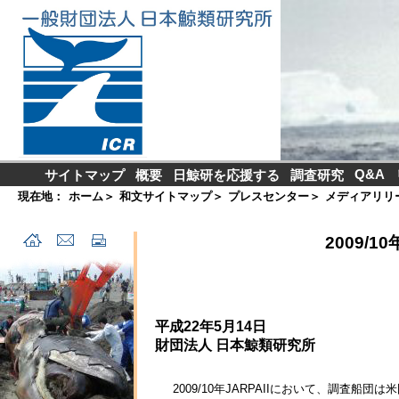
Q&A
サイトマップ
概要
日鯨研を応援する
調査研究
現在地：
ホーム
＞
和文サイトマップ
＞
プレスセンター
＞
メディアリリ
2009/
平成22年5月14日
財団法人 日本鯨類研究所
2009/10年JARPAIIにおいて、調