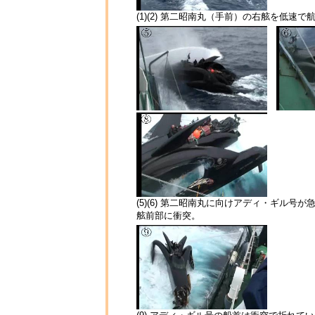
(1)(2) 第二昭南丸（手前）の右舷を低速
(5)(6) 第二昭南丸に向けアディ・ギル号
舷前部に衝突。