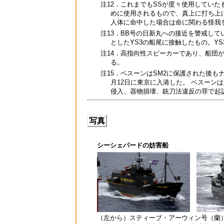
注12．これまでもSSが度々使用してい
めに使用されるもので、真上に打ち上げ
人体に命中した場合は命に関わる怪我
注13．BB号の日新丸への接近を警戒して
としたYS3の船尾に接触したもの。Y
注14．高指向性スピーカーであり、船団が装備して
る。
注15．ベスーンはSM2に保護された後も
月12日に東京に入港した。 ベスー
侵入、器物損壊、銃刀法違反の罪で起
写真
シーシェパードの妨害船
（左から）スティーブ・アーウィン号（蘭