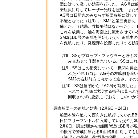
団に対して激しい妨害を行った。 AG号は
乗組員に対してレーザー光線を照射、また
AG号は日新丸のみならず船団各船に対して
不能となった（注9）。 SM2と第三勇新
備えた。（結局、救援要請はなかった）。 
これを放棄し、油を海面上に流出させている
SM2はBB号の追航を開始したが、追航中の
を曳航したり、発煙弾を投擲したりする妨
注8．SSがプロップ・ファウラーと呼ぶ
み合わせて作製されている。SSはこ
注9．SSはこの衝突について「機関を停
れたビデオには、AG号の左舷側を追い
SM2の右舷前方に向かって進み、そ
注10．SSは当初から「AG号が沈没し
られても早期に沈没する様子は見られ
回収されずに散乱しており、この中か
調査船団への追航と妨害（2月6日～24日）
船団本隊を追って西向きに航行していたBB号
日にフリーマントルに入港していたが1月3
2月6日、調査活動中の船団付近にBB号が
の後方で警戒に当たる船団各船に対しても妨
（注12）の発射、発煙弾の投擲、 レーザ