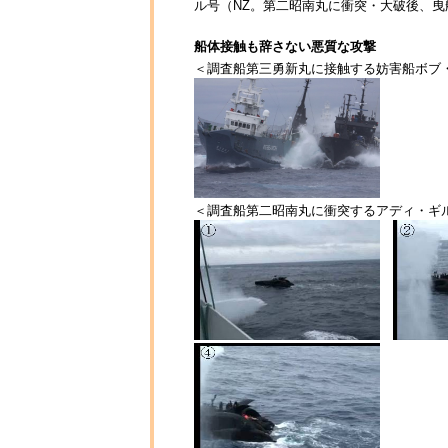
ル号（NZ。第二昭南丸に衝突・大破後、
船体接触も辞さない悪質な攻撃
＜調査船第三勇新丸に接触する妨害船ボブ
＜調査船第二昭南丸に衝突するアディ・ギ