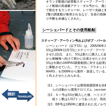
オランダ船籍の妨害船スティーブ・アーウ
ンド船籍の高速艇アディ・ギル号から、激
で射出するランチャーや、レーザー光線と
2隻の調査船が衝突されるなど、生命の危険
り中断を余儀なくされた。
シーシェパードとその使用船舶
スティーブ・アーウィン号およびボブ・バーカ
シーシェパード（以下SS）は、2005/06
SSは2009年12月7日にスティーブ・アー
させた(注2)。 また、SSは新たに購入した
から南極海へ向けて密かに出港させたとさ
SSは今期のJARPAII調査船団に対する
に乗船させていた。 アニマル・プラネット
WARS」を2008年から製作・放送して
く向上させたとみられる。
注1．シーシェパードは環境保護団体を自称
らの活動から環境テロリズム（eco-ter
注2．ＳＩ号はSSが購入した後、ヘリコプ
総トン数は1,017トンであったが、
注3．BB号は1950年に建造された元ノ