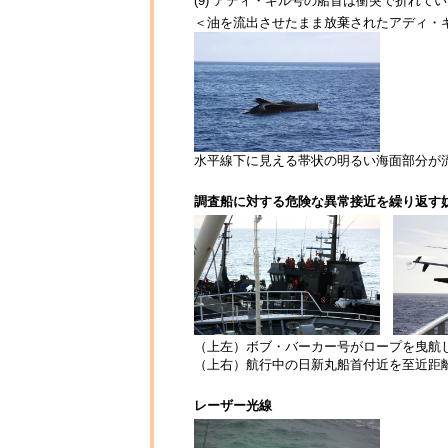
(9) アディ・ギル号の船首は衝突で折れて
＜油を流出させたまま放棄されたアディ・
水平線下に見える帯状の明るい海面部分が
調査船に対する危険な異常接近を繰り返す
（上左）ボブ・バーカー号がロープを曳航し
（上右）航行中の日新丸船首付近を至近距離
レーザー光線