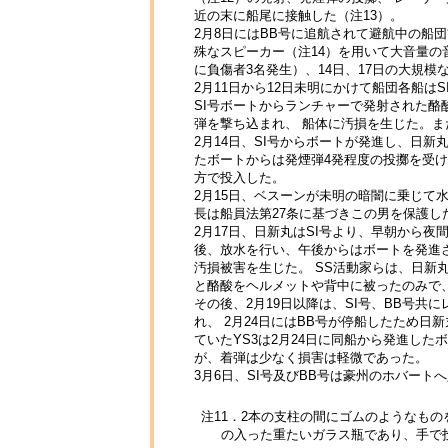
近の末に船尾に接触した（注13）。
2月8日にはBB号に追航されて避航中の船団
殊なスピーカー（注14）を用いて大音量の
に負傷者3名発生）、14日、17日の大規模
2月11日から12日未明にかけて船団各船は
SI号ボートからランチャーで発射された酪
弾を撃ち込まれ、 船体に汚損を生じた。また
2月14日、SI号からボートが発進し、日新
たボートからは発煙弾4発程度の投擲を受
方で投入した。
2月15日、ベスーンが未明の暗闇に乗じて
長は船員法第27条に基づきこの男を保護し
2月17日、日新丸はSI号より、早朝から
後、放水を行い、午後からはボートを発進さ
汚損被害を生じた。 SS活動家らは、日
と酪酸をヘルメットや背中に被ったのみで
その後、2月19日以降は、SI号、BB号共
れ、 2月24日にはBB号が停船したため日
ていたYS3は2月24日に同船から発進し
が、着弾は少なく損害は軽微であった。
3月6日、SI号及びBB号は豪州のホバート
注11．2本の支柱の間にゴムのようなも
の入った重たいガラス瓶であり、手で