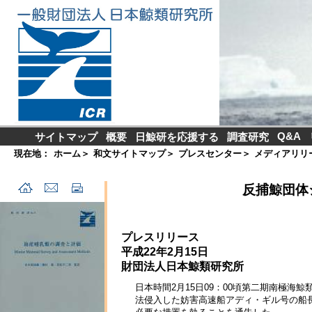
Q&A
サイトマップ
概要
日鯨研を応援する
調査研究
現在地：
ホーム
＞
和文サイトマップ
＞
プレスセンター
＞
メディアリリ
反捕鯨団体
プレスリリース
平成22年2月15日
財団法人日本鯨類研究所
日本時間2月15日09：00頃第二期南極海
法侵入した妨害高速船アディ・ギル号の船