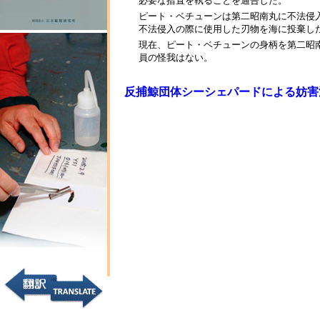
必要な措置を執ることを通告した。
ピート・ベチューンは第二昭南丸に不法侵
不法侵入の際に使用した刃物を海に投棄し
現在、ピート・ベチューンの身柄を第二昭
員の怪我はない。
反捕鯨団体シーシェパードによる妨害活