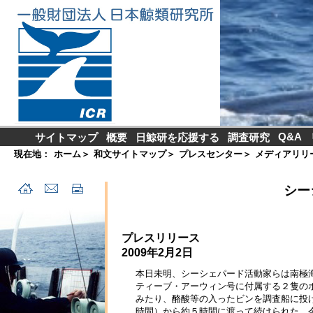
Q&A
サイトマップ
概要
日鯨研を応援する
調査研究
現在地：
ホーム
＞
和文サイトマップ
＞
プレスセンター
＞
メディアリリ
シー
プレスリリース
2009年2月2日
本日未明、シーシェパード活動家らは南極
ティーブ・アーウィン号に付属する２隻の
みたり、酪酸等の入ったビンを調査船に投
時間）から約５時間に渡って続けられた。