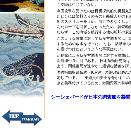
も支障は生じていない。
今回攻撃を受けたのは目視採集船の勇新丸
たビンには染料入りのものと酪酸入りのも
船のスクリューを止め、航行できなくしよ
んだロープを回収しなかったため、調査船
ならず、この海域を航行する他の船舶の安
このような攻撃に対して我が方調査船は、
するための放水を行った。 なお、活動家
を投げつけたというような事実はない。
活動家による我が方調査船に対する攻撃は
次航海中３回目である。 日本鯨類研究所
よう、関係当局が速やかに適切な措置を講
国際捕鯨取締条約（ICRW）の第8条はI
定している。 「乗組員の安全を脅かすこの
きと義務付けているため、鯨類資源の科学
シーシェパードが日本の調査船を襲撃 