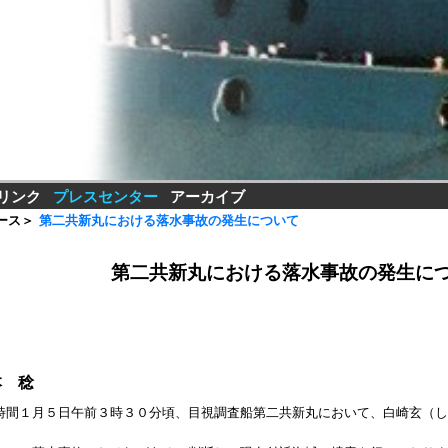
リンク
プレスセンター
アーカイブ
ース
＞
第二共新丸における落水事故の発生について
第二共新丸における落水事故の発生に
本 稔
時間１月５日午前３時３０分頃、目視調査船第二共新丸において、白崎玄（し