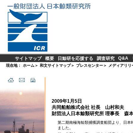
Q&A
サイトマップ
概要
日鯨研を応援する
調査研究
現在地：
ホーム
＞
和文サイトマップ
＞
プレスセンター
＞
メディアリリ
2009年1月5日
共同船舶株式会社 社長 山村和夫
財団法人日本鯨類研究所 理事長 森
第二期南極海鯨類捕獲調査船団より、日本
ました。