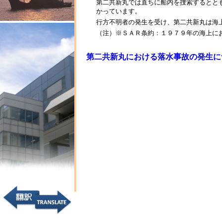
第二共新丸では直ちに船内を捜索するとと
かっています。
行方不明者の発生を受け、第二共新丸は海
（注）※ＳＡＲ条約：１９７９年の海上に
第二共新丸における落水事故の発生につ