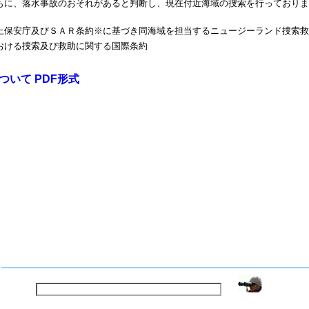
もに、落水事故のおそれがあると判断し、現在付近海域の捜索を行っておりま
上保安庁及びＳＡＲ条約※に基づき同海域を担当するニュージーランド捜索救
おける捜索及び救助に関する国際条約
いて PDF形式