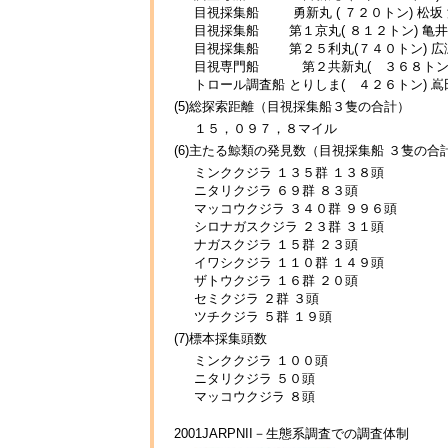
目視採集船 勇新丸 ( ７２０トン) 松坂 
目視採集船 第１京丸( ８１２トン) 亀井
目視採集船 第２５利丸(７４０トン) 広瀬
目視専門船 第２共新丸( ３６８トン) 
トロール調査船 とりしま( ４２６トン) 嶌
(5)総探索距離（目視採集船３隻の合計）
１５，０９７，８マイル
(6)主たる鯨類の発見数（目視採集船 ３隻の合
ミンククジラ １３５群 １３８頭
ニタリクジラ ６９群 ８３頭
マッコウクジラ ３４０群 ９９６頭
シロナガスクジラ ２３群 ３１頭
ナガスクジラ １５群 ２３頭
イワシクジラ １１０群 １４９頭
ザトウクジラ １６群 ２０頭
セミクジラ ２群 ３頭
ツチクジラ ５群 １９頭
(7)標本採集頭数
ミンククジラ １００頭
ニタリクジラ ５０頭
マッコウクジラ ８頭
2001JARPNII－生態系調査での調査体制