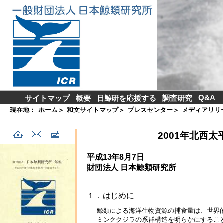
Q&A
サイトマップ
概要
日鯨研を応援する
調査研究
現在地：
ホーム
＞
和文サイトマップ
＞
プレスセンター
＞
メディアリリ
2001年北西太
平成13年8月7日
財団法人 日本鯨類研究所
１．はじめに
鯨類による海洋生物資源の捕食量は、世界
ミンククジラの系群構造を明らかにすること