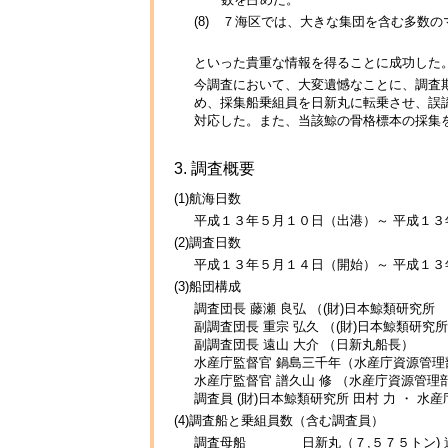
(8) ７海区では、大きな集団を含む多数
といった貴重な情報を得ることに成功した
今調査において、大変遺憾なことに、調査
め、採集船乗組員を日新丸に転乗させ、誤
対応した。また、当該鯨の骨格標本の採集
3. 調査概要
(1)航海日数
平成１３年５月１０日（出港）～ 平成１３
(2)調査日数
平成１３年５月１４日（開始）～ 平成１３
(3)船団構成
調査団長 藤瀬 良弘 （(財)日本鯨類研究所
副調査団長 重宗 弘久 （(財)日本鯨類研究
副調査団長 遠山 大介 （日新丸船長）
水産庁監督官 鍋島三千年（水産庁資源管理
水産庁監督官 譜久山 修 （水産庁資源管理
調査員 (財)日本鯨類研究所 田村 力 ・ 水
(4)調査船と乗組員数（含む調査員）
調査母船 日新丸（７,５７５トン) 遠山