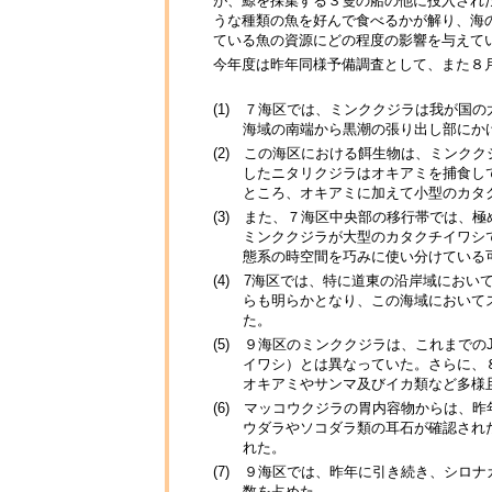
が、鯨を採集する３隻の船の他に投入され
うな種類の魚を好んで食べるかが解り、海
ている魚の資源にどの程度の影響を与えて
今年度は昨年同様予備調査として、また８
(1) ７海区では、ミンククジラは我が国
海域の南端から黒潮の張り出し部にか
(2) この海区における餌生物は、ミンク
したニタリクジラはオキアミを捕食し
ところ、オキアミに加えて小型のカタ
(3) また、７海区中央部の移行帯では、
ミンククジラが大型のカタクチイワシ
態系の時空間を巧みに使い分けている
(4) 7海区では、特に道東の沿岸域にお
らも明らかとなり、この海域において
た。
(5) ９海区のミンククジラは、これまで
イワシ）とは異なっていた。さらに、
オキアミやサンマ及びイカ類など多様
(6) マッコウクジラの胃内容物からは、
ウダラやソコダラ類の耳石が確認され
れた。
(7) ９海区では、昨年に引き続き、シロ
数を占めた。