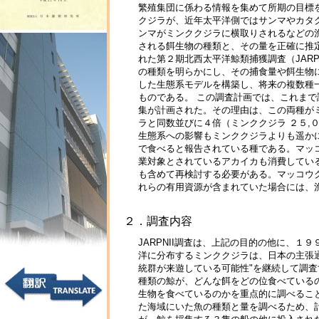
繁殖集団に係わる情報を集めて所期の目標
クジラが、近年太平洋側ではサンマやカタ
ンマがミンククジラに横取りされるなどの
される餌生物の種類と、その量を正確に推
れた第２期北西太平洋鯨類捕獲調査（JAR
の種類を明らかにし、その捕食量や餌生物
した生態系モデルを構築し、将来の複数種
ものである。 この調査計画では、これま
集が計画された。その理由は、この両種が
ラと同数並びに４倍（ミンククジラ ２５,
生態系への影響もミンククジラよりも遥か
で食べると報告されている種である。マッ
業対象とされているアカイカも消費してい
も含めて再検討する必要がある。マッコウ
れらの有用資源が含まれていた場合には、
２．調査内容
JARPNII調査は、上記の目的の他に、１
洋に分布するミンククジラは、日本の主張
統群が来遊している可能性"を継続して調査す
種類の鯨が、どんな餌をどの位食べている
生物を食べているのかを重点的に調べるこ
た海域にいた魚の種類と量を調べるため、