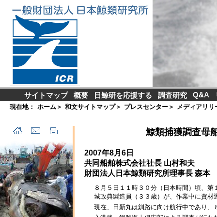
Q&A
サイトマップ
概要
日鯨研を応援する
調査研究
現在地：
ホーム
＞
和文サイトマップ
＞
プレスセンター
＞
メディアリリ
鯨類捕獲調査母
2007年8月6日
共同船舶株式会社社長 山村和夫
財団法人日本鯨類研究所理事長 森本
８月５日１１時３０分（日本時間）頃、第
城政典製造員（３３歳）が、作業中に資材
現在、日新丸は釧路に向け航行中であり、