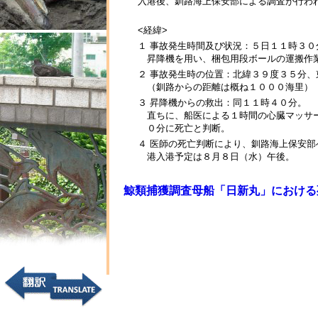
入港後、釧路海上保安部による調査が行わ
<経緯>
１ 事故発生時間及び状況：５日１１時３０
昇降機を用い、梱包用段ボールの運搬作業
２ 事故発生時の位置：北緯３９度３５分、
（釧路からの距離は概ね１０００海里）
３ 昇降機からの救出：同１１時４０分。
直ちに、船医による１時間の心臓マッサ
０分に死亡と判断。
４ 医師の死亡判断により、釧路海上保安
港入港予定は８月８日（水）午後。
鯨類捕獲調査母船「日新丸」における