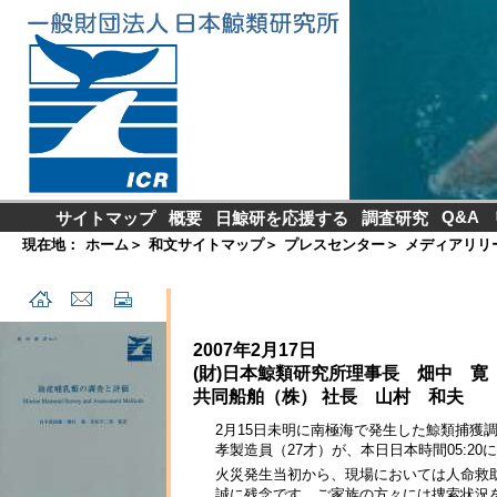
Q&A
サイトマップ
概要
日鯨研を応援する
調査研究
現在地：
ホーム
＞
和文サイトマップ
＞
プレスセンター
＞
メディアリリ
2007年2月17日
(財)日本鯨類研究所理事長 畑中 寛
共同船舶（株） 社長 山村 和夫
2月15日未明に南極海で発生した鯨類捕獲
孝製造員（27才）が、本日日本時間05:
火災発生当初から、現場においては人命救
誠に残念です。ご家族の方々には捜索状況