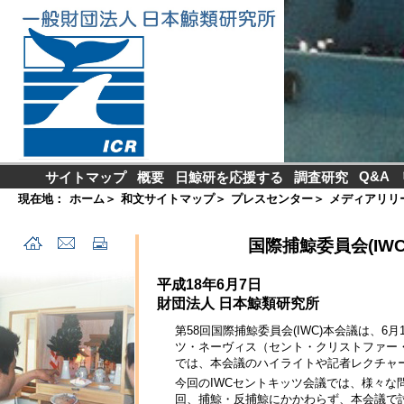
Q&A
サイトマップ
概要
日鯨研を応援する
調査研究
現在地：
ホーム
＞
和文サイトマップ
＞
プレスセンター
＞
メディアリリ
国際捕鯨委員会(IW
平成18年6月7日
財団法人 日本鯨類研究所
第58回国際捕鯨委員会(IWC)本会議は、6
ツ・ネーヴィス（セント・クリストファー
では、本会議のハイライトや記者レクチャ
今回のIWCセントキッツ会議では、様々
回、捕鯨・反捕鯨にかかわらず、本会議で