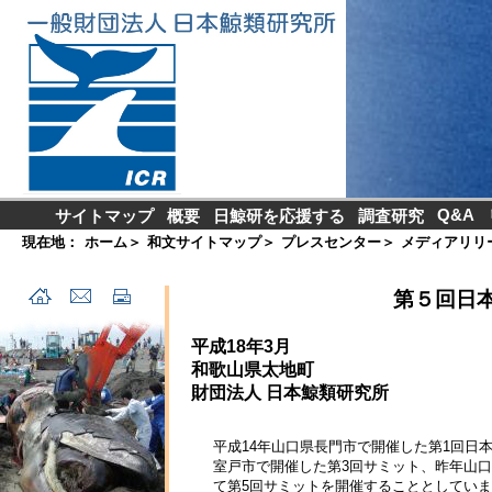
Q&A
サイトマップ
概要
日鯨研を応援する
調査研究
現在地：
ホーム
＞
和文サイトマップ
＞
プレスセンター
＞
メディアリリ
第５回日
平成18年3月
和歌山県太地町
財団法人 日本鯨類研究所
平成14年山口県長門市で開催した第1回日
室戸市で開催した第3回サミット、昨年山口
て第5回サミットを開催することとしてい