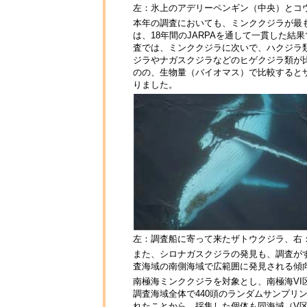
左：氷上のアデリーペンギン（中央）とコ
本年の調査においても、ミンククジラが最も発
は、18年間のJARPAを通して一貫した結
査では、ミンククジラに次いで、ハクジラ
ジラやナガスクジラなどのヒゲクジラ類が
のの、生物量（バイオマス）で比較すると
りました。
左：調査船に寄って来たザトウクジラ、右
また、シロナガスクジラの発見も、調査が
査海域の南側海域で広範囲に発見される傾
南極海ミンククジラを対象とし、南極海VI区西
調査海域全体で440頭のランダムサンプリ
れたことから、採集した個体も同海域（V