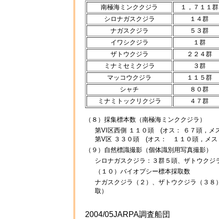
南極海ミンククジラ
１，７１１群
シロナガスクジラ
１４群
ナガスクジラ
５３群
イワシクジラ
１群
ザトウクジラ
２２４群
ミナミセミクジラ
３群
マッコウクジラ
１１５群
シャチ
８０群
ミナミトックリクジラ
４７群
（８）採集標本数（南極海ミンククジラ）
第VI区西側 １１０頭 (オス： ６７頭，メス
第V区 ３３０頭 (オス： １１０頭，メス
（９）自然標識撮影（個体識別用写真撮影）
シロナガスクジラ：３群５頭、ザトウクジラ
（１０）バイオプシー標本採取数
ナガスクジラ（２）、ザトウクジラ（３８
取）
2004/05JARPA調査船団