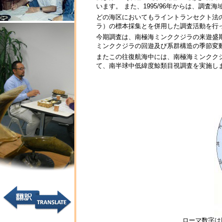
います。 また、1995/96年からは、調査
どの海区においてもライントランセクト法
ラ）の標本採集とを併用した調査活動を行
今期調査は、南極海ミンククジラの来遊盛
ミンククジラの回遊及び系群構造の季節変
またこの往復航海中には、南極海ミンクク
て、南半球中低緯度鯨類目視調査を実施し
ローマ数字は