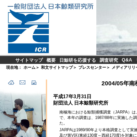
Q&A
サイトマップ
概要
日鯨研を応援する
調査研究
現在地：
ホーム
＞
和文サイトマップ
＞
プレスセンター
＞
メディアリリ
2004/05
平成17年3月31日
財団法人 日本鯨類研究所
南極海における鯨類捕獲調査（JARPA）
で、本年の調査は、1987/88年に実施し
た。
JARPAは1989/90年より本格調査として
及び第V区(東経130度～西経170度)を