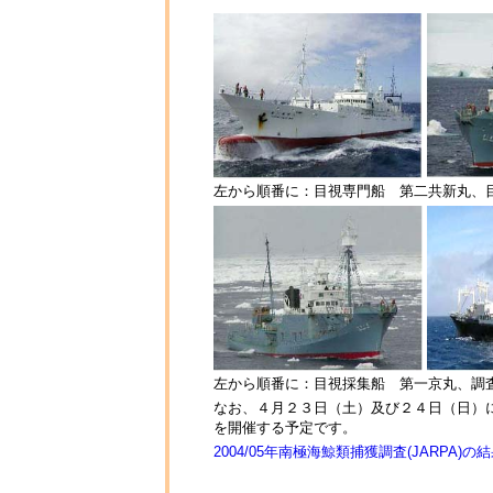
左から順番に：目視専門船 第二共新丸、
左から順番に：目視採集船 第一京丸、調
なお、４月２３日（土）及び２４日（日）
を開催する予定です。
2004/05年南極海鯨類捕獲調査(JARPA)の