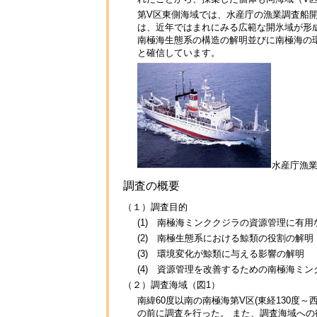
第V区東側海域では、水産庁の漁業調査船
は、近年ではまれにみる広範な開氷域が形
南極海生態系の構造の解明並びに南極海の
と確信しています。
水産庁漁
調査の概要
（１）調査目的
(1) 南極海ミンククジラの資源管理に有
(2) 南極生態系における鯨類の役割の解明
(3) 環境変化が鯨類に与える影響の解明
(4) 資源管理を改善するための南極海ミ
（２）調査海域（図1）
南緯60度以南の南極海第V区(東経130度～西
の前に調査を行った。 また、調査海域への