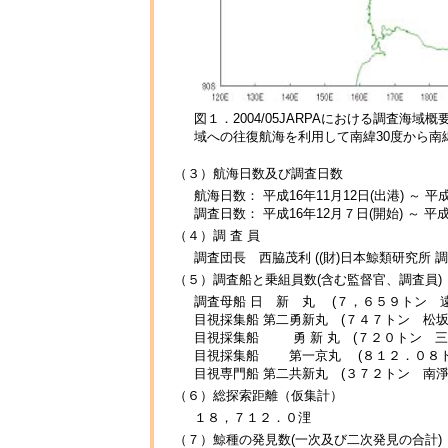
図１．2004/05JARPAにおける調査海
域への往復航海を利用して南緯30度から南
（３）航海日数及び調査日数
航海日数： 平成16年11月12日(出港) ～ 平成
調査日数： 平成16年12月７日(開始) ～ 平成
（４）調 査 員
調査団長 西脇茂利 ((財)日本鯨類研究所 調
（５）調査船と乗組員数(含む監督官、調査員)
調査母船 日 新 丸 (７，６５９トン 
目視採集船 第二勇新丸 (７４７トン 松
目視採集船 勇 新 丸 (７２０トン 三
目視採集船 第一京丸 (８１２．０８ト
目視専門船 第二共新丸 (３７２トン 
（６）総探索距離（仮集計）
１８，７１２．０浬
（７）鯨種の発見数(一次及び二次発見の合計)