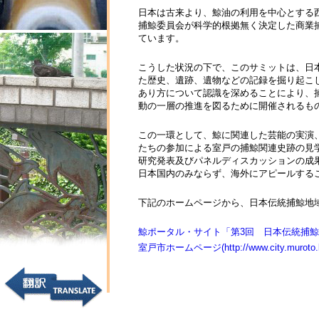
日本は古来より、鯨油の利用を中心とする
捕鯨委員会が科学的根拠無く決定した商業
ています。
こうした状況の下で、このサミットは、日
た歴史、遺跡、遺物などの記録を掘り起こ
あり方について認識を深めることにより、
動の一層の推進を図るために開催されるも
この一環として、鯨に関連した芸能の実演
たちの参加による室戸の捕鯨関連史跡の見
研究発表及びパネルディスカッションの成
日本国内のみならず、海外にアピールする
下記のホームページから、日本伝統捕鯨地
鯨ポータル・サイト「第3回 日本伝統捕鯨地域サミット」(h
室戸市ホームページ(http://www.city.muroto.ko