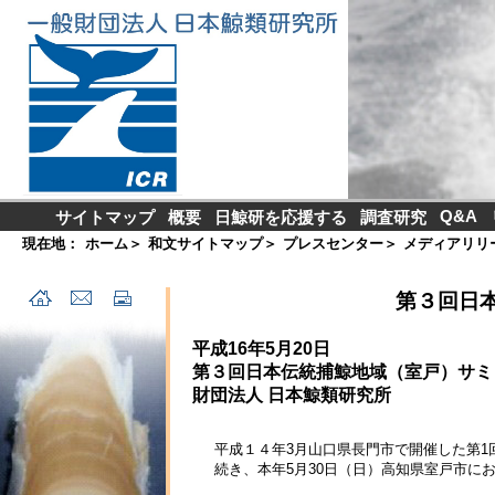
Q&A
サイトマップ
概要
日鯨研を応援する
調査研究
現在地：
ホーム
＞
和文サイトマップ
＞
プレスセンター
＞
メディアリリ
第３回日
平成16年5月20日
第３回日本伝統捕鯨地域（室戸）サミ
財団法人 日本鯨類研究所
平成１４年3月山口県長門市で開催した第1
続き、本年5月30日（日）高知県室戸市に