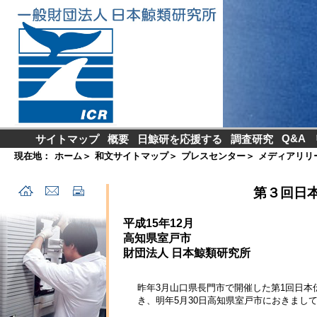
Q&A
サイトマップ
概要
日鯨研を応援する
調査研究
現在地：
ホーム
＞
和文サイトマップ
＞
プレスセンター
＞
メディアリリ
第３回日
平成15年12月
高知県室戸市
財団法人 日本鯨類研究所
昨年3月山口県長門市で開催した第1回日本
き、明年5月30日高知県室戸市におきまし