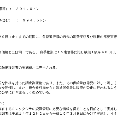
業用等）： ３０１．６トン
材を含む） ： ９９４．５トン
２９日（金）までの期間に、各都道府県の過去の消費実績及び現状の需要実態
南価格とほぼ同一である。 白手物類は１５南価格に比し畝須１級を４００円
鯨類捕獲調査の実施費用に充当される。
的な性格を持った調査副産物であり、また、その供給量は需要に対して著しく
会を開催し、また、総合食料局からも流通関係者に販売が公正に行われるよう
で公平に行き渡るよう努めている。
いて
存在するミンククジラの資源管理に必要な情報を得ることを目的として実施し
次調査は平成１４年１２月２日から平成１５年３月９日にかけて実施し、４４