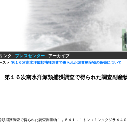
リンク
プレスセンター
アーカイブ
ース
＞
第１６次南氷洋鯨類捕獲調査で得られた調査副産物の販売について
第１６次南氷洋鯨類捕獲調査で得られた調査副産
鯨類捕獲調査で得られた調査副産物１，８４１．１トン（ミンククジラ４４０