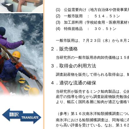
(1) 公益需要向け（地方自治体や啓発事
(2) 一般市販用 ： ５１４．５トン
(3) 加工原料用（学校給食用・医療用素
(4) 特殊規格品 ： ３０．５トン
一般市販用は、７月２３日（水）から８月
２．販売価格
当研究所の一般市販用赤肉卸売価格は１５
３．取得金の利用方法
調査副産物を販売して得られる取得金は、
４．適切な流通の確保
当研究所が販売するミンク鯨肉製品は、公
産庁の指導を得ながら調査副産物販売勉強
より、幅広く国民各層に鯨肉が適正な価格
（参考）第１６次南氷洋鯨類捕獲調査につ
南氷洋における鯨類捕獲調査は、同海域に
から高い評価を受けている。なお、第１６