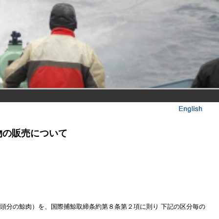
物の販売について
頭分の鯨肉）を、国際捕鯨取締条約第８条第２項に則り 下記の区分毎の