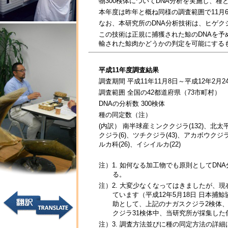
物300検体についてDNA分析を実施し、
本年度は昨年と概ね同様の調査範囲で11月
なお、本研究所のDNA分析技術は、ヒゲ
この技術は正規に捕獲された鯨のDNAを
輸された鯨肉かどうかの判定を可能にする
平成11年度調査結果
調査期間 平成11年11月8日～平成12年2月2
調査範囲 全国の42都道府県（73市町村）
DNAの分析数 300検体
種の同定数（注）
(内訳） 南半球産ミンククジラ(132)、北太
クジラ(6)、ツチクジラ(43)、アカボウクジ
ルカ科(26)、イシイルカ(22)
注）1. 如何なる加工物でも原則としてD
る。
注）2. 大変少なくなってはきましたが、
ています（平成12年5月18日 日本
助として、上記のナガスクジラ2検体
クジラ31検体中、当研究所が採集し
注）3. 調査方法並びに種の同定方法の詳細