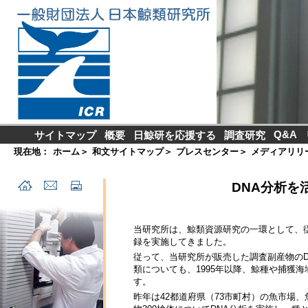
Q&A
サイトマップ
概要
日鯨研を応援する
調査研究
現在地：
ホーム
＞
和文サイトマップ
＞
プレスセンター
＞
メディアリリ
DNA分析を
当研究所は、鯨類資源研究の一環として、
録を実施してきました。
従って、当研究所が販売した調査副産物の
類についても、1995年以降、鯨種や捕獲
す。
昨年は42都道府県（73市町村）の魚市場